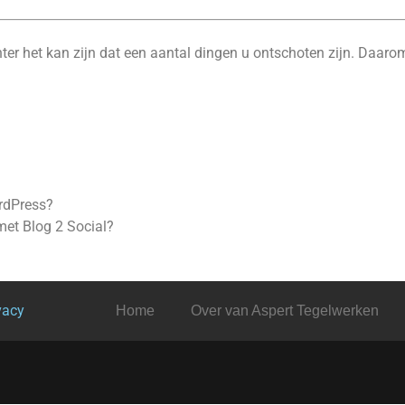
er het kan zijn dat een aantal dingen u ontschoten zijn. Daarom
ordPress?
met Blog 2 Social?
vacy
Home
Over van Aspert Tegelwerken