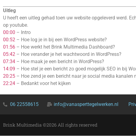
Uitleg
U heeft een uitleg gehad toen uw website opgeleverd werd. Echt
op youtube.
00:00
– Intro
00:52
– Hoe log je in bij een WordPress website?
01:56
– Hoe werkt het Brink Multimedia Dashboard?
05:42
– Hoe verander je het wachtwoord in WordPress?
07:34
– Hoe maak je een bericht in WordPress?
14:09
– Hoe stel je een bericht zo goed mogelijk SEO in bij W
20:25
– Hoe zend je een bericht naar je social media kanalen 
22:24
– Bedankt voor het kijken
06 22558615
info@vanasperttegelwerken.nl
Pri
Brink Multimedia ©2026 All rights reserved