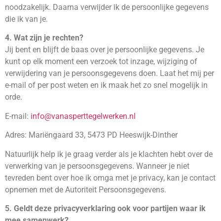
noodzakelijk. Daarna verwijder ik de persoonlijke gegevens
die ik van je.
4. Wat zijn je rechten?
Jij bent en blijft de baas over je persoonlijke gegevens. Je
kunt op elk moment een verzoek tot inzage, wijziging of
verwijdering van je persoonsgegevens doen. Laat het mij per
e-mail of per post weten en ik maak het zo snel mogelijk in
orde.
E-mail:
info@vanasperttegelwerken.nl
Adres: Mariëngaard 33, 5473 PD Heeswijk-Dinther
Natuurlijk help ik je graag verder als je klachten hebt over de
verwerking van je persoonsgegevens. Wanneer je niet
tevreden bent over hoe ik omga met je privacy, kan je contact
opnemen met de Autoriteit Persoonsgegevens.
5. Geldt deze privacyverklaring ook voor partijen waar ik
mee samenwerk?