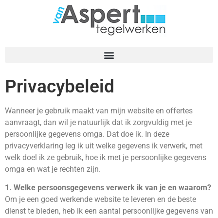
Privacybeleid
Wanneer je gebruik maakt van mijn website en offertes
aanvraagt, dan wil je natuurlijk dat ik zorgvuldig met je
persoonlijke gegevens omga. Dat doe ik. In deze
privacyverklaring leg ik uit welke gegevens ik verwerk, met
welk doel ik ze gebruik, hoe ik met je persoonlijke gegevens
omga en wat je rechten zijn.
1. Welke persoonsgegevens verwerk ik van je en waarom?
Om je een goed werkende website te leveren en de beste
dienst te bieden, heb ik een aantal persoonlijke gegevens van